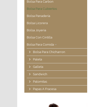
Bolsa Para Carbon
Bolsa Para Cubiertos
Bolsa Panadería
Bolsa Licorera
Bolsa Joyeria
Bolsa Con Cintilla
Bolsa Para Comida
Bolsa Para Chicharron
Paleta
Galleta
Sandwich
Palomitas
Papas A Fracesa