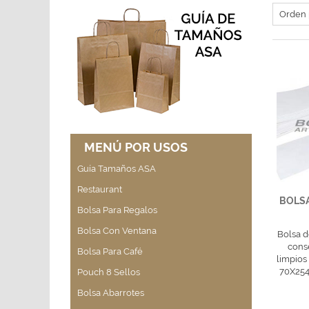
MENÚ POR USOS
Guía Tamaños ASA
Restaurant
BOLSA
Bolsa Para Regalos
Bolsa Con Ventana
Bolsa d
cons
Bolsa Para Café
limpios
70X254
Pouch 8 Sellos
Bolsa Abarrotes