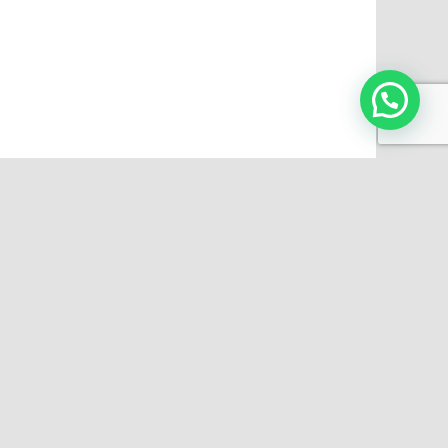
INFORMACIÓN
Preguntas frecuentes
e.
Videos
 64500
Impresiones personalizadas
Terminos y condiciones
Aviso de privacidad
com