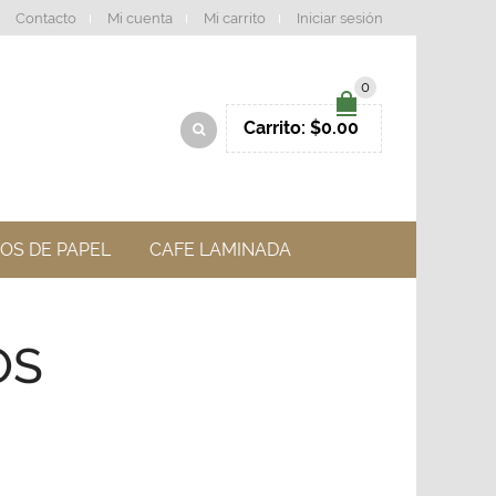
Contacto
Mi cuenta
Mi carrito
Iniciar sesión
0
Carrito:
$
0.00
OS DE PAPEL
CAFE LAMINADA
OS