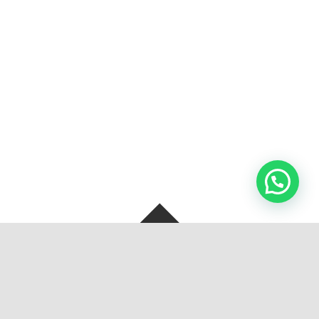
SOBRE NOSOTROS
BOLSAS Y ARTEFACTOS S.A. de C.V, Se crea con la unión de dos
grandes empresas familiares en 2013 en Monterrey, Nuevo
León, México.