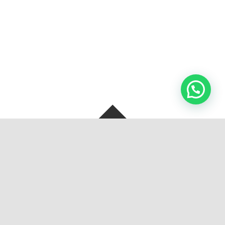
SOBRE NOSOTROS
BOLSAS Y ARTEFACTOS S.A. de C.V, Se crea con la unión de dos
grandes empresas familiares en 2013 en Monterrey, Nuevo
León, México.
En BOLSAS Y ARTEFACTOS nos esforzamos para atender a
nuestros clientes como se merecen, ofrecemos productos