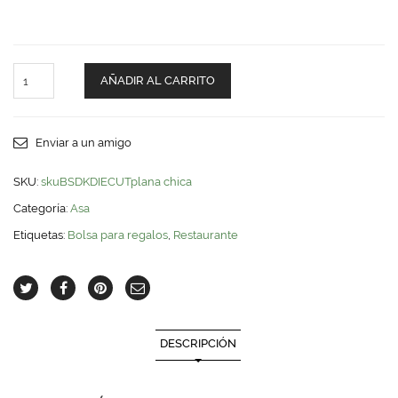
ASA
AÑADIR AL CARRITO
DIECUT
Chica
(F.
Plano)
Enviar a un amigo
quantity
SKU:
skuBSDKDIECUTplana chica
Categoría:
Asa
Etiquetas:
Bolsa para regalos
,
Restaurante
DESCRIPCIÓN