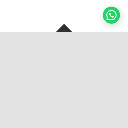
SOBRE NOSOTROS
BOLSAS Y ARTEFACTOS S.A. de C.V, Se crea con la unión de dos
grandes empresas familiares en 2013 en Monterrey, Nuevo
León, México.
En BOLSAS Y ARTEFACTOS nos esforzamos para atender a
nuestros clientes como se merecen, ofrecemos productos
directamente de fábrica de excelente calidad y a buen precio a
través de nuestra página de internet en una página sencilla y
fácil de manejar, o si prefieren, nos pueden visitar en nuestra
fábrica.