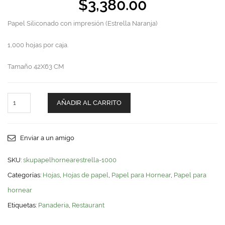
$
3,380.00
Papel Siliconado con impresión (Estrella Naranja)
1,000 hojas por caja.
Tamaño 42X63 CM
Hoja
AÑADIR AL CARRITO
Papel
Estrella
Siliconado
Para
Enviar a un amigo
Hornear
quantity
SKU:
skupapelhornearestrella-1000
Categorías:
Hojas
,
Hojas de papel
,
Papel para Hornear
,
Papel para
hornear
Etiquetas:
Panaderia
,
Restaurant