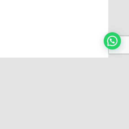
INFORMACIÓN
Preguntas frecuentes
e.
Videos
 64500
Impresiones personalizadas
Terminos y condiciones
Aviso de privacidad
com