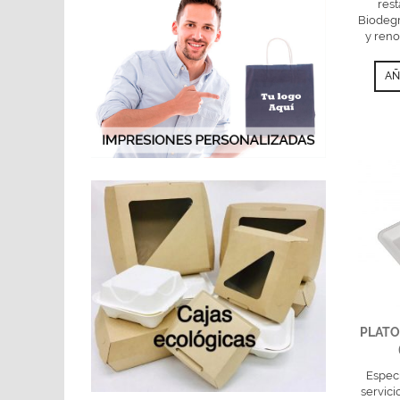
rest
Biodeg
y reno
AÑ
PLATO
Especi
servici