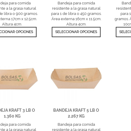
deja para comida
Bandeja para comida
Band
nte a la grasa natural
resistente a la grasa natural
resisten
de libra o 900 gramos.
para 1 de libra o 450 gramos.
para 1
xterna 17cm x 12.5cm.
Área externa 16cm x 11.5cm.
gramos. 
Altura 4cm.
Altura 4cm.
10cm
CCIONAR OPCIONES
SELECCIONAR OPCIONES
SELEC
EJA KRAFT 3 LB O
BANDEJA KRAFT 5 LB O
1.360 KG
2.267 KG
deja para comida
Bandeja para comida
nte a la grasa natural
resistente a la grasa natural