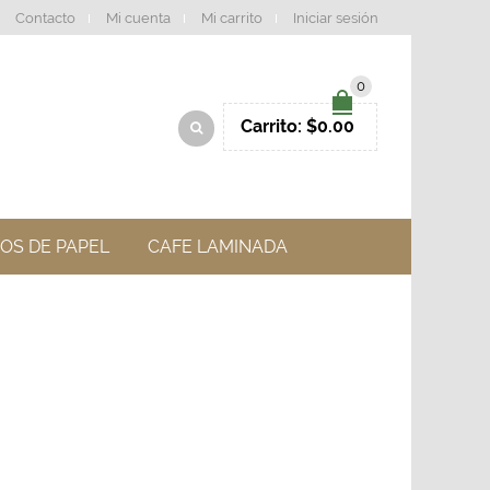
Contacto
Mi cuenta
Mi carrito
Iniciar sesión
0
Carrito:
$
0.00
OS DE PAPEL
CAFE LAMINADA