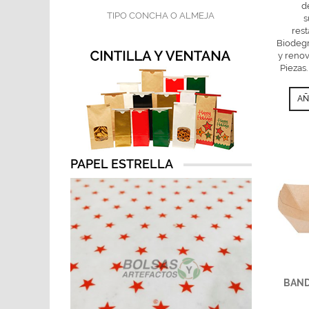
d
TIPO CONCHA O ALMEJA
s
rest
Biodeg
y renov
Piezas.
AÑ
PAPEL ESTRELLA
BAND