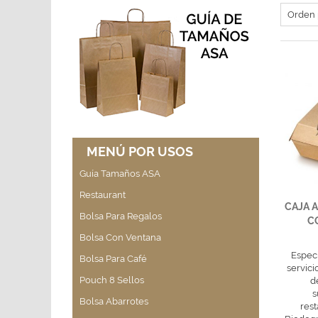
MENÚ POR USOS
Guía Tamaños ASA
Restaurant
CAJA 
Bolsa Para Regalos
CO
Bolsa Con Ventana
Especi
Bolsa Para Café
servici
Pouch 8 Sellos
d
s
Bolsa Abarrotes
rest