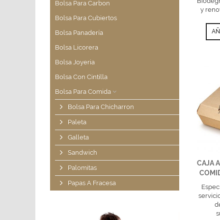
Biodeg
Bolsa Para Carbon
y reno
Bolsa Para Cubiertos
AÑ
Bolsa Panadería
Bolsa Licorera
Bolsa Joyeria
Bolsa Con Cintilla
Bolsa Para Comida
Bolsa Para Chicharron
Paleta
Galleta
Sandwich
CAJA 
Palomitas
COMID
Papas A Fracesa
Especi
servici
d
s