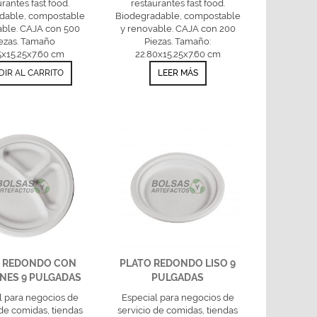
urantes fast food.
restaurantes fast food.
dable, compostable
Biodegradable, compostable
able. CAJA con 500
y renovable. CAJA con 200
ezas. Tamaño
Piezas. Tamaño:
5x15.25x7.60 cm
22.80x15.25x7.60 cm
DIR AL CARRITO
LEER MÁS
O REDONDO CON
PLATO REDONDO LISO 9
ONES 9 PULGADAS
PULGADAS
l para negocios de
Especial para negocios de
 de comidas, tiendas
servicio de comidas, tiendas