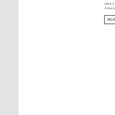
para 3 
Área e
SELE