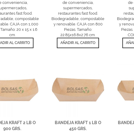
e conveniencia,
de conveniencia,
de 
upermercados,
supermercados,
su
aurantes fast food.
restaurantes fast food.
resta
radable, compostable
Biodegradable, compostable
Biodegra
able. CAJA con 1,000
y renovable. CAJA con 800
y renov
 Tamaño: 20 x 15 x 1.6
Piezas. Tamaño:
Piezas
cm.
22.85x16.8x2.76 cm.
CO
ADIR AL CARRITO
AÑADIR AL CARRITO
AÑA
EJA KRAFT 2 LB O
BANDEJA KRAFT 1 LB O
BANDEJ
900 GRS.
450 GRS.