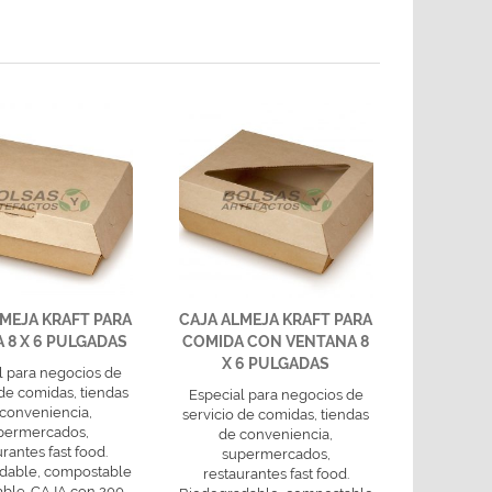
MEJA KRAFT PARA
CAJA ALMEJA KRAFT PARA
 8 X 6 PULGADAS
COMIDA CON VENTANA 8
X 6 PULGADAS
l para negocios de
 de comidas, tiendas
Especial para negocios de
conveniencia,
servicio de comidas, tiendas
permercados,
de conveniencia,
urantes fast food.
supermercados,
dable, compostable
restaurantes fast food.
able. CAJA con 200