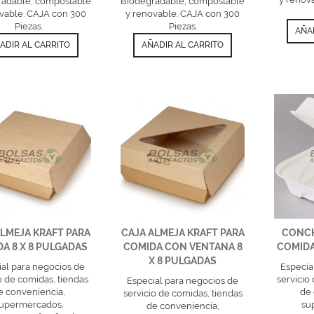
radable, compostable
Biodegradable, compostable
vable. CAJA con 300
y renovable. CAJA con 300
Piezas.
Piezas.
AÑA
ADIR AL CARRITO
AÑADIR AL CARRITO
ALMEJA KRAFT PARA
CAJA ALMEJA KRAFT PARA
CONCH
A 8 X 8 PULGADAS
COMIDA CON VENTANA 8
COMIDA
X 8 PULGADAS
al para negocios de
Especia
o de comidas, tiendas
servicio
Especial para negocios de
e conveniencia,
de 
servicio de comidas, tiendas
upermercados,
su
de conveniencia,