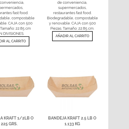
conveniencia,
de conveniencia,
permercados,
supermercados,
urantes fast food.
restaurantes fast food.
dable, compostable
Biodegradable, compostable
able. CAJA con 500
y renovable. CAJA con 500
. Tamaño: 22.85 cm
Piezas. Tamaño: 22.85 cm.
N DIVISIONES.
AÑADIR AL CARRITO
DIR AL CARRITO
A KRAFT 1/2LB O
BANDEJA KRAFT 2.5 LB O
225 GRS.
1.133 KG