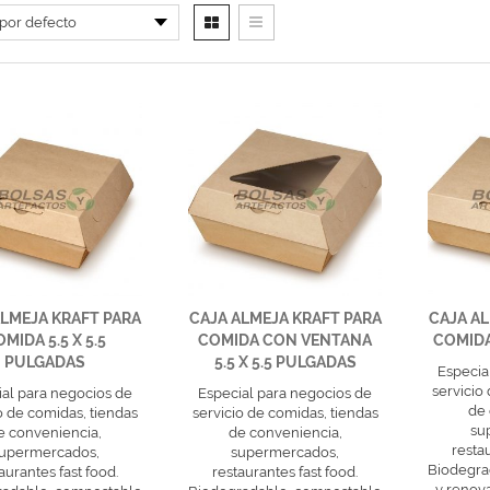
ALMEJA KRAFT PARA
CAJA ALMEJA KRAFT PARA
CAJA AL
MIDA 5.5 X 5.5
COMIDA CON VENTANA
COMIDA
PULGADAS
5.5 X 5.5 PULGADAS
Especia
servicio
al para negocios de
Especial para negocios de
de 
o de comidas, tiendas
servicio de comidas, tiendas
su
e conveniencia,
de conveniencia,
resta
upermercados,
supermercados,
Biodegra
aurantes fast food.
restaurantes fast food.
y renov