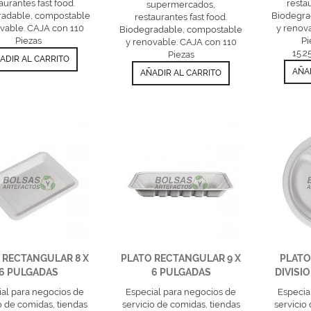
aurantes fast food.
resta
supermercados,
radable, compostable
Biodegra
restaurantes fast food.
vable. CAJA con 110
y renov
Biodegradable, compostable
Piezas
Pi
y renovable. CAJA con 110
15.2
Piezas
ADIR AL CARRITO
AÑA
AÑADIR AL CARRITO
 RECTANGULAR 8 X
PLATO RECTANGULAR 9 X
PLAT
6 PULGADAS
6 PULGADAS
DIVISI
al para negocios de
Especial para negocios de
Especia
o de comidas, tiendas
servicio de comidas, tiendas
servicio