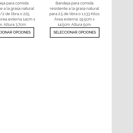
eja para comida
Bandeja para comida
te a la grasa natural
resistente a la grasa natural
/2 de libra o 225
para 2.5 de libra o 1.133 Kilos.
Área externa 14cm x
Área externa: 19.5cm x
. Altura 3.7cm.
14.5cm. Altura 5cm.
CIONAR OPCIONES
SELECCIONAR OPCIONES