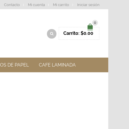
Contacto
Mi cuenta
Mi carrito
Iniciar sesión
0
Carrito:
$
0.00
OS DE PAPEL
CAFE LAMINADA