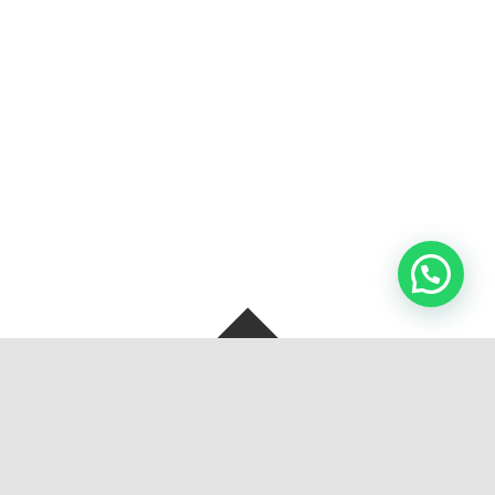
SOBRE NOSOTROS
BOLSAS Y ARTEFACTOS S.A. de C.V, Se crea con la unión de dos
grandes empresas familiares en 2013 en Monterrey, Nuevo
León, México.